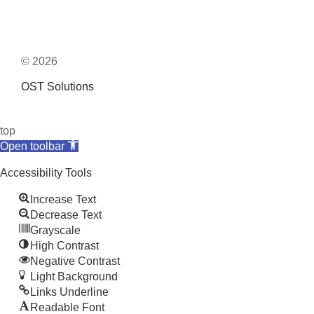
© 2026
OST Solutions
top
Open toolbar
Accessibility Tools
Increase Text
Decrease Text
Grayscale
High Contrast
Negative Contrast
Light Background
Links Underline
Readable Font