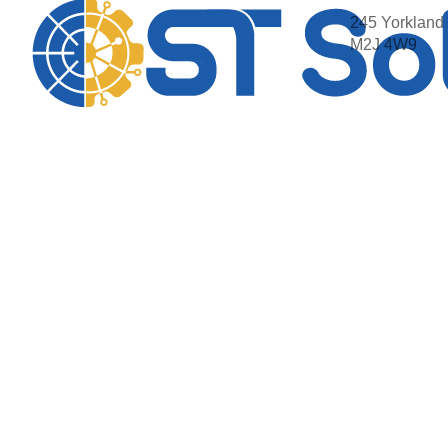
245 Yorkland 
M2J 4W9