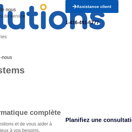
Assistance client
de nous
ns de service
1-416-491-6777
ries
z-nous
stems
rmatique complète
Planifiez une consultati
stions et de vous aider à
ieux à vos besoins.