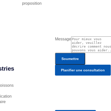
proposition
Message
Soumettre
stries
Planifier une consultation
boissons
ication
aire