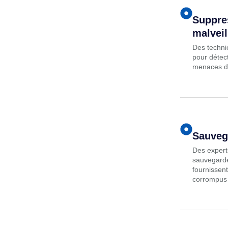
Suppres
malveil
Des technic
pour détect
menaces de
Sauveg
Des experts
sauvegarde
fournissent
corrompus 