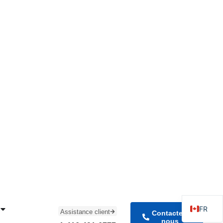
nage
ciens expérimentés diagnostiquent et résolvent à distance
ventail de problèmes techniques, notamment des problèmes
 des dysfonctionnements matériels, des problèmes de réseau,