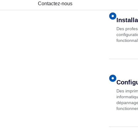
Install
Des profess
configurati
fonctionnal
Configu
Des imprim
informatiqu
dépannage 
fonctionnem