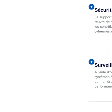
Sécurit
Le support
œuvre de m
les contrôl
cybermenac
Surveil
À l'aide d'o
systèmes à 
de manière 
performan