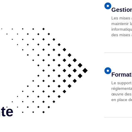
Gestion
Les mises à
maintenir l
informatiqu
des mises à
Formati
Le support 
réglementa
œuvre des 
en place d
nte