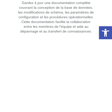
Gardez à jour une documentation complète
couvrant la conception de la base de données,
les modifications de schéma, les paramètres de
configuration et les procédures opérationnelles.
Cette documentation facilite la collaboration
Open 
entre les membres de l'équipe et aide au
dépannage et au transfert de connaissances.
Solutions
Conseil et conseil informatique
Infrastructure et support réseau
Conception et développement de sites Web
Maintenance et assistance bureautique
Sécurité domestique et maison intelligente
Sécurité domestique et maison intelligente